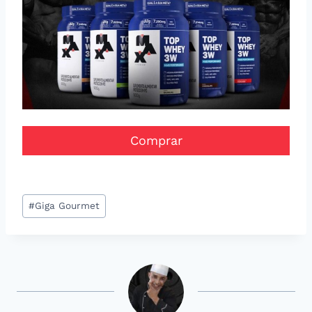
Comprar
Tags
#
Giga Gourmet
do
Post: