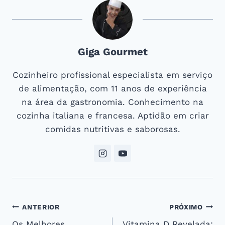
Giga Gourmet
Cozinheiro profissional especialista em serviço
de alimentação, com 11 anos de experiência
na área da gastronomia. Conhecimento na
cozinha italiana e francesa. Aptidão em criar
comidas nutritivas e saborosas.
Navegação
ANTERIOR
PRÓXIMO
Os Melhores
Vitamina D Revelada: