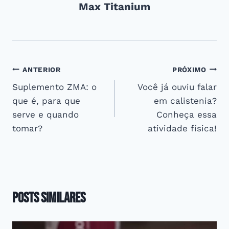
Max Titanium
Navegação
ANTERIOR
PRÓXIMO
Suplemento ZMA: o
Você já ouviu falar
de
que é, para que
em calistenia?
Post
serve e quando
Conheça essa
tomar?
atividade física!
Posts Similares