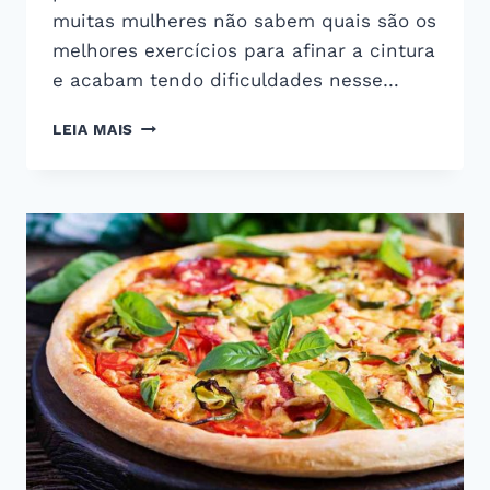
muitas mulheres não sabem quais são os
melhores exercícios para afinar a cintura
e acabam tendo dificuldades nesse…
OS
LEIA MAIS
MELHORES
EXERCÍCIOS
PARA
AFINAR
A
CINTURA