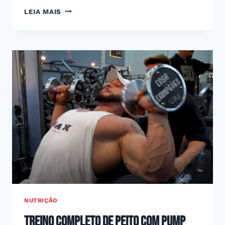
REFEIÇÃO
LEIA MAIS
LIVRE:
TUDO
O
QUE
VOCÊ
PRECISA
SABER
SOBRE
ESSA
ESTRATÉGIA
NUTRIÇÃO
Treino Completo de Peito com Pump