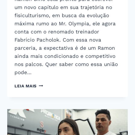
um novo capítulo em sua trajetória no
fisiculturismo, em busca da evolução
máxima rumo ao Mr. Olympia, ele agora
conta com o renomado treinador
Fabrício Pacholok. Com essa nova
parceria, a expectativa é de um Ramon
ainda mais condicionado e competitivo
nos palcos. Quer saber como essa união
pode…
RAMON
LEIA MAIS
DINO
E
O
NOVO
CAPÍTULO
RUMO
AO
MR.