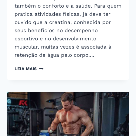
também o conforto e a saúde. Para quem
pratica atividades físicas, já deve ter
ouvido que a creatina, conhecida por
seus benefícios no desempenho
esportivo e no desenvolvimento
muscular, muitas vezes é associada à
retenção de água pelo corpo….
RETENÇÃO
LEIA MAIS
DE
LÍQUIDOS
E
CREATINA:
TUDO
O
QUE
VOCÊ
PRECISA
SABER