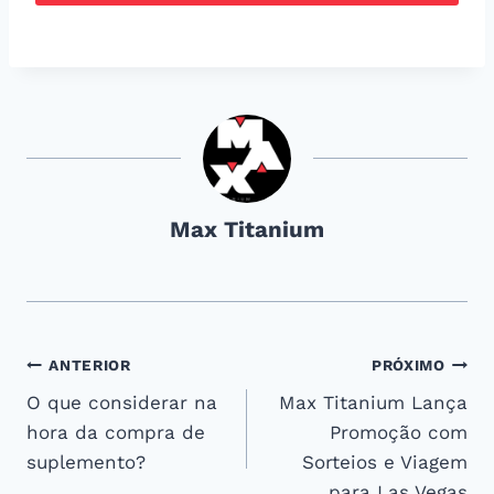
Max Titanium
Navegação
ANTERIOR
PRÓXIMO
O que considerar na
Max Titanium Lança
de
hora da compra de
Promoção com
Post
suplemento?
Sorteios e Viagem
para Las Vegas