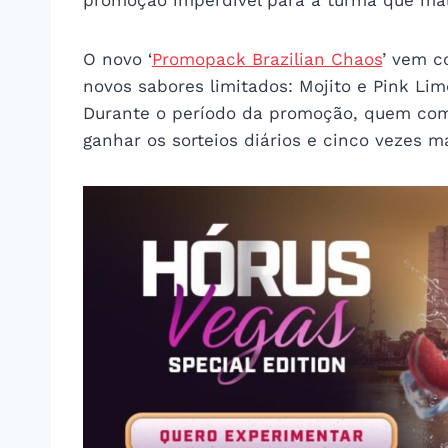
promoção imperdível para a turma que mal
O novo ‘
Promopack Brazilian Chaos
’ vem c
novos sabores limitados: Mojito e Pink Lim
Durante o período da promoção, quem co
ganhar os sorteios diários e cinco vezes m