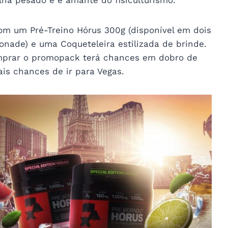
ha pesado e é amante do fisiculturismo.
om um Pré-Treino Hórus 300g (disponível em dois
onade) e uma Coqueteleira estilizada de brinde.
mprar o promopack terá chances em dobro de
ais chances de ir para Vegas.