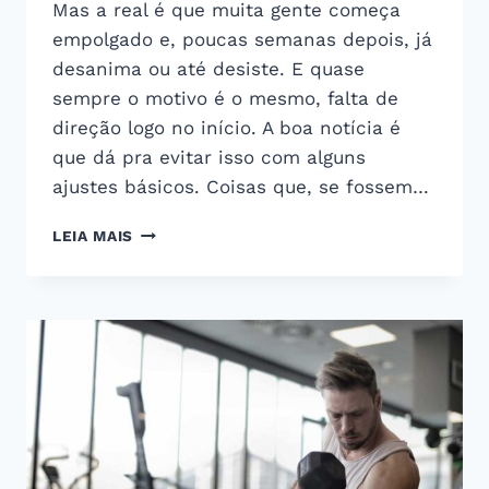
Mas a real é que muita gente começa
empolgado e, poucas semanas depois, já
desanima ou até desiste. E quase
sempre o motivo é o mesmo, falta de
direção logo no início. A boa notícia é
que dá pra evitar isso com alguns
ajustes básicos. Coisas que, se fossem…
TUDO
LEIA MAIS
O
QUE
VOCÊ
PRECISA
SABER
ANTES
DE
COMEÇAR
NA
ACADEMIA