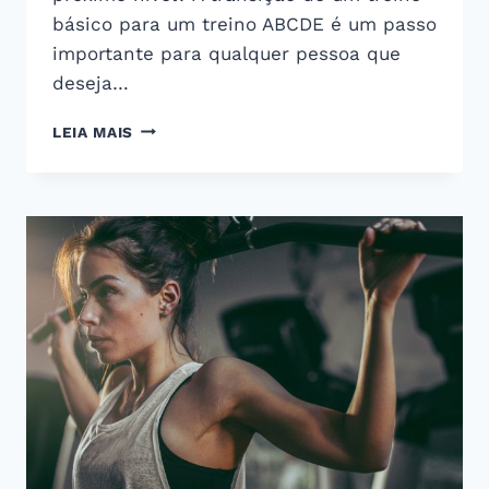
básico para um treino ABCDE é um passo
importante para qualquer pessoa que
deseja…
TABELA
LEIA MAIS
DE
TREINO
DE
MUSCULAÇÃO
DO
INICIANTE
PARA
O
INTERMEDIÁRIO