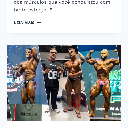
dos músculos que você conquistou com
tanto esforço. E…
FAÇA
LEIA MAIS
ISSO
PARA
EMAGRECER
SEM
PERDER
MÚSCULOS