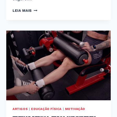
TREINAR
LEIA MAIS
O
CORPO
TODO:
COMO
FAZER
FULL
BODY
EFICIENTE
ARTIGOS
|
EDUCAÇÃO FÍSICA
|
MOTIVAÇÃO