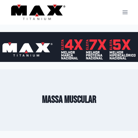
Pular
para
o
Conteúdo
Massa muscular