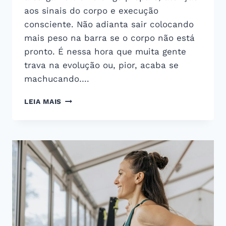
aos sinais do corpo e execução
consciente. Não adianta sair colocando
mais peso na barra se o corpo não está
pronto. É nessa hora que muita gente
trava na evolução ou, pior, acaba se
machucando….
DICAS
LEIA MAIS
PRÁTICAS
PARA
AUMENTAR
A
CARGA
NO
TREINO
COM
CONTROLE