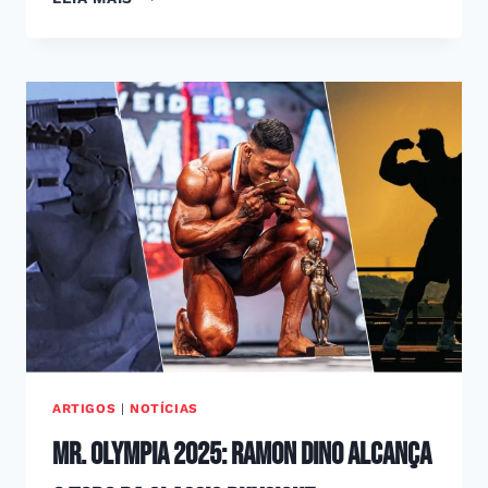
MAX
TITANIUM
MOSTRAM
POTÊNCIA
E
RESULTADO
NO
OLYMPIA
BRASIL
2025
ARTIGOS
|
NOTÍCIAS
Mr. Olympia 2025: Ramon Dino alcança