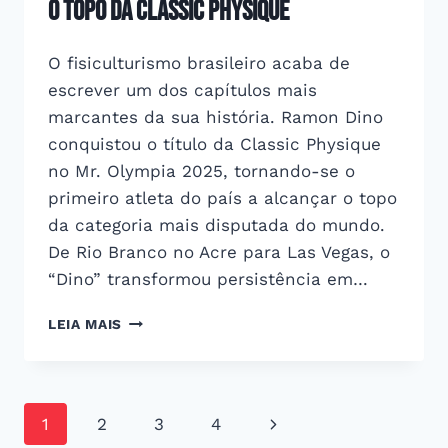
o topo da Classic Physique
O fisiculturismo brasileiro acaba de
escrever um dos capítulos mais
marcantes da sua história. Ramon Dino
conquistou o título da Classic Physique
no Mr. Olympia 2025, tornando-se o
primeiro atleta do país a alcançar o topo
da categoria mais disputada do mundo.
De Rio Branco no Acre para Las Vegas, o
“Dino” transformou persistência em…
MR.
LEIA MAIS
OLYMPIA
2025:
RAMON
DINO
Navegação
Página
1
2
3
4
ALCANÇA
O