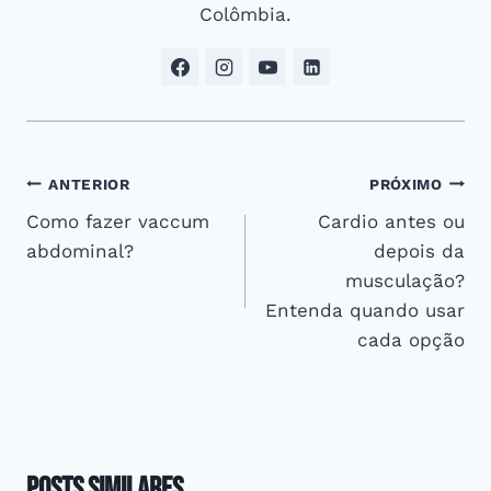
Colômbia.
Navegação
ANTERIOR
PRÓXIMO
Como fazer vaccum
Cardio antes ou
de
abdominal?
depois da
Post
musculação?
Entenda quando usar
cada opção
Posts Similares