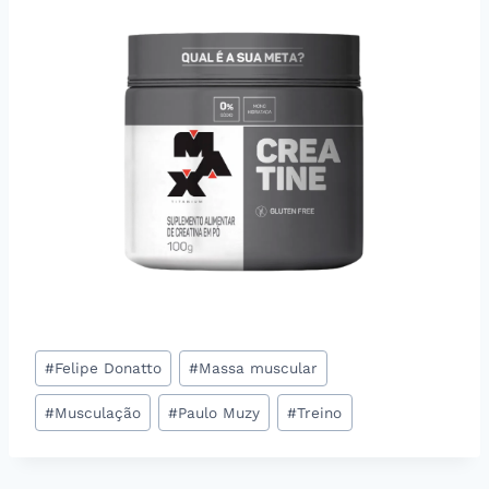
Tags
#
Felipe Donatto
#
Massa muscular
do
#
Musculação
#
Paulo Muzy
#
Treino
Post: