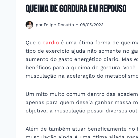
queima de gordura em repouso
por
Felipe Donatto
08/05/2023
Que o
cardio
é uma ótima forma de queimar
tipo de exercício ajuda não somente no g
aumento do gasto energético diário. Mas 
benéficos para a queima de gordura. Você 
musculação na aceleração do metabolism
Um mito muito comum dentro das academia
apenas para quem deseja ganhar massa mus
objetivo, a musculação possui diversos out
Além de também atuar beneficamente no fo
musculação ainda é uma ótima aliada para