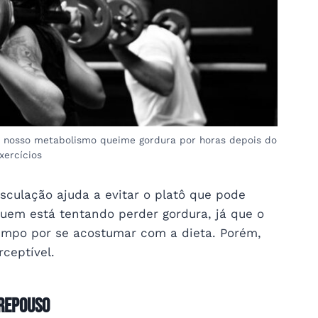
e nosso metabolismo queime gordura por horas depois do
xercícios
culação ajuda a evitar o platô que pode
uem está tentando perder gordura, já que o
empo por se acostumar com a dieta. Porém,
ceptível.
repouso