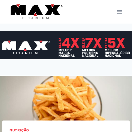
Pular
para
o
Conteúdo
NUTRIÇÃO