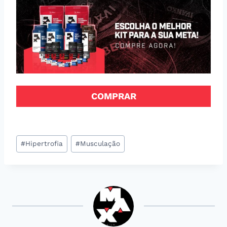
COMPRAR
Tags
#
Hipertrofia
#
Musculação
do
Post: