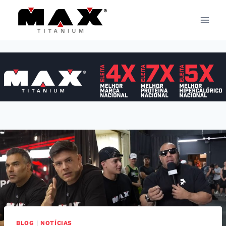
Pular
para
o
Conteúdo
BLOG
|
NOTÍCIAS