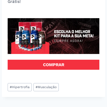
Grátis!
COMPRAR
Tags
#
Hipertrofia
#
Musculação
do
Post: