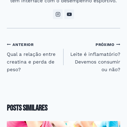
tem interface com o desempenho esportivo.
Navegação
ANTERIOR
PRÓXIMO
Qual a relação entre
Leite é inflamatório?
de
creatina e perda de
Devemos consumir
Post
peso?
ou não?
Posts Similares