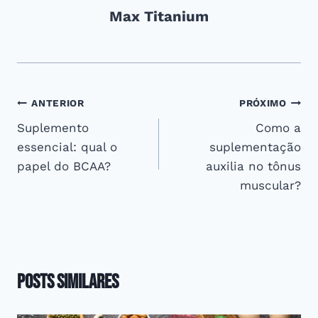
Max Titanium
Navegação
ANTERIOR
PRÓXIMO
Suplemento
Como a
de
essencial: qual o
suplementação
Post
papel do BCAA?
auxilia no tônus
muscular?
Posts Similares