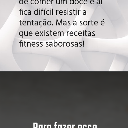
Manter uma dieta não é
uma coisa fácil, às vezes
pode bater a vontade
de comer um doce e aí
fica difícil resistir a