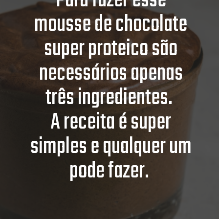
Para fazer esse
tentação. Mas a sorte é
mousse de chocolate
que existem receitas
fitness saborosas!
super proteico são
necessários apenas
três ingredientes.
A receita é super
simples e qualquer um
pode fazer.