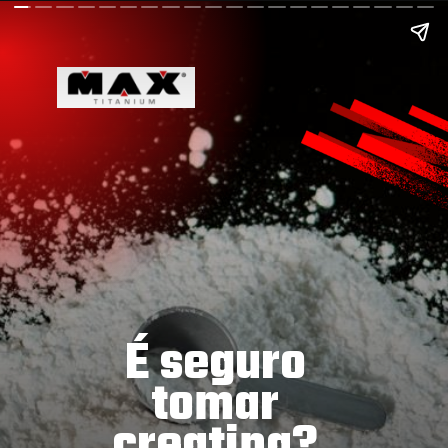
É seguro
tomar
creatina?